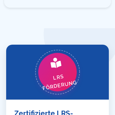
LRS
FÖRDERUNG
Zertifizierte LRS-